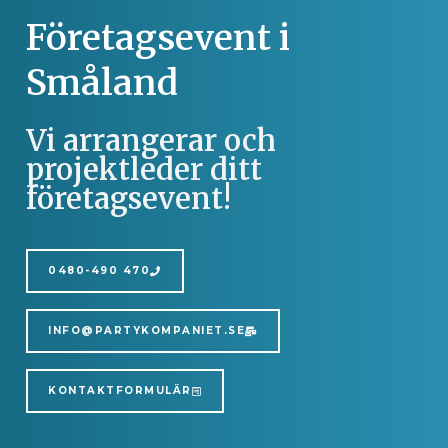
Företagsevent i
Småland
Vi arrangerar och
projektleder ditt
företagsevent!
0480-490 470
INFO@PARTYKOMPANIET.SE
KONTAKTFORMULÄR