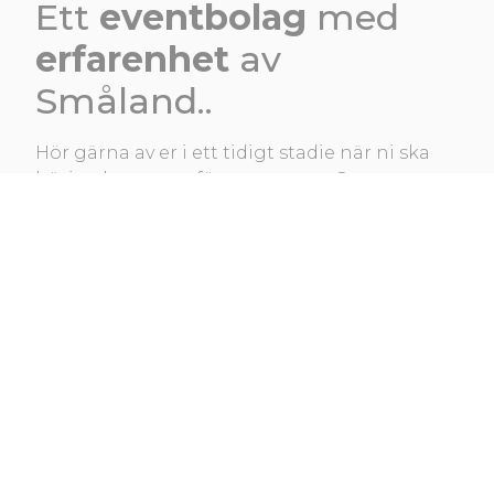
Ett
eventbolag
med
erfarenhet
av
Småland..
Hör gärna av er i ett tidigt stadie när ni ska
börja planera ert företagsevent. Genom att
tidigt lära känna era specifika behov och
önskemål skapar vi goda förutsättningar för
lyckade och minnesvärda företagsevent i
Småland. Vi finns vid er sida genom hela
processen, från idéskapande till
genomförande. Utmana oss gärna – vi tror på
att allt är möjligt!