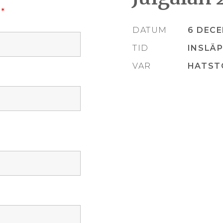
R
*
DATUM
6 DEC
TID
INSLÄP
VAR
HATST