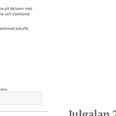
ppe på läktaren med
 och traditionell
itionell julbuffé.
boka
Julgalan