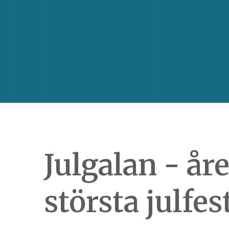
Julgalan - åre
största julfes