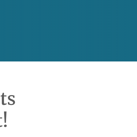
ts
t!