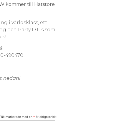
OW
kommer till Hatstore
ng i världsklass, ett
 ting och Party DJ´s som
es!
på
80-490470
et nedan!
Fält markerade med en
*
är obligatoriskt