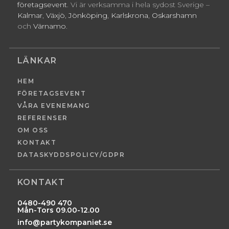
företagsevent
. Vi är verksamma i hela sydost Sverige –
Kalmar
,
Växjö
,
Jönköping
,
Karlskrona
,
Oskarshamn
och
Värnamo
.
LÄNKAR
HEM
FÖRETAGSEVENT
VÅRA EVENEMANG
REFERENSER
OM OSS
KONTAKT
DATASKYDDSPOLICY/GDPR
KONTAKT
0480-490 470
Mån-Tors 09.00-12.00
info@partykompaniet.se