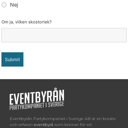
Nej
Om ja, vilken skostorlek?
Eventbyrån Partykompaniet i Sverige AB är en kreativ
och erfaren
eventbyrå
som brinner för ert